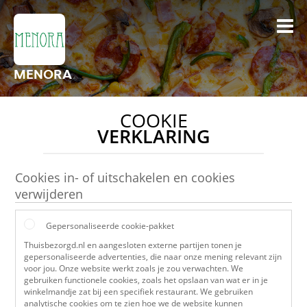
MENORA
COOKIE
VERKLARING
Cookies in- of uitschakelen en cookies
verwijderen
Gepersonaliseerde cookie-pakket
Thuisbezorgd.nl en aangesloten externe partijen tonen je
gepersonaliseerde advertenties, die naar onze mening relevant zijn
voor jou. Onze website werkt zoals je zou verwachten. We
gebruiken functionele cookies, zoals het opslaan van wat er in je
winkelmandje zat bij een specifiek restaurant. We gebruiken
analytische cookies om te zien hoe we de website kunnen